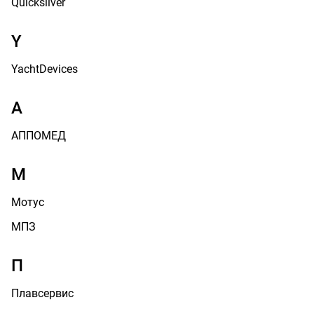
Quicksilver
Y
YachtDevices
А
АППОМЕД
М
Мотус
МПЗ
П
Плавсервис