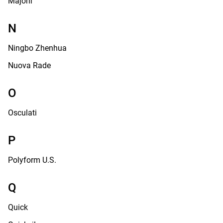
Majoni
N
Ningbo Zhenhua
Nuova Rade
O
Osculati
P
Polyform U.S.
Q
Quick