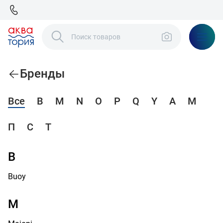
Бренды
Все
B
M
N
O
P
Q
Y
А
М
П
С
Т
B
Buoy
M