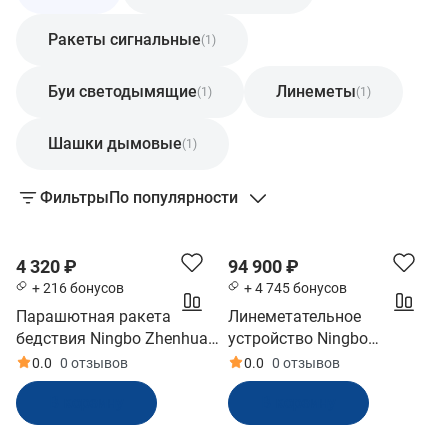
Ракеты сигнальные
(1)
Буи светодымящие
Линеметы
(1)
(1)
Шашки дымовые
(1)
Фильтры
По популярности
4 320 ₽
94 900 ₽
+ 216 бонусов
+ 4 745 бонусов
Парашютная ракета
Линеметательное
бедствия Ningbo Zhenhua
устройство Ningbo
HGS40-30000 (РМРС)
Zhenhua JH7-230-91
0.0
0 отзывов
0.0
0 отзывов
(РМРС)
В корзину
В корзину