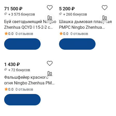
71 500 ₽
5 200 ₽
+ 3 575 бонусов
+ 260 бонусов
Буй светодымящий Ningbo
Шашка дымовая плавучая
Zhenhua QCYD I 15-2-2 с
РМРС Ningbo Zhenhua
кронштейном (РМРС)
(CCY3-2)
0.0
0 отзывов
0.0
0 отзывов
В корзину
В корзину
1 430 ₽
+ 72 бонусов
Фальшфейер красного
огня Ningbo Zhenhua РМРС
(HGY60-15000)
0.0
0 отзывов
В корзину