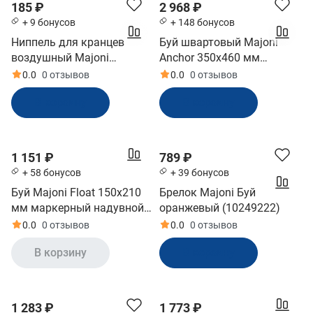
185 ₽
2 968 ₽
+ 9 бонусов
+ 148 бонусов
Ниппель для кранцев
Буй швартовый Majoni
воздушный Majoni
Anchor 350х460 мм
(10253280)
оранжевый (10005499)
0.0
0 отзывов
0.0
0 отзывов
В корзину
В корзину
1 151 ₽
789 ₽
+ 58 бонусов
+ 39 бонусов
Буй Majoni Float 150х210
Брелок Majoni Буй
мм маркерный надувной
оранжевый (10249222)
оранжевый (10005491)
0.0
0 отзывов
0.0
0 отзывов
В корзину
В корзину
1 283 ₽
1 773 ₽