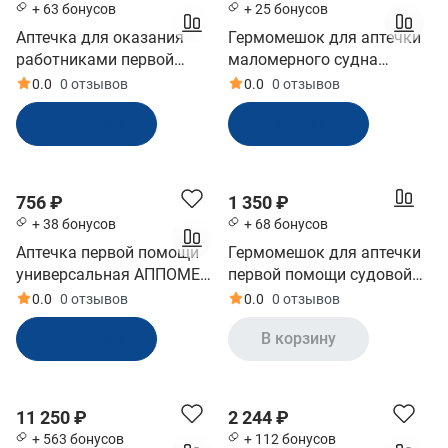
+ 63 бонусов
+ 25 бонусов
Аптечка для оказания
Гермомешок для аптечки
работниками первой
маломерного судна
помощи приказ №262н
(20511001)
0.0
0 отзывов
0.0
0 отзывов
пласт футляр №2 (13012)
В корзину
В корзину
756 ₽
1 350 ₽
+ 38 бонусов
+ 68 бонусов
Аптечка первой помощи
Гермомешок для аптечки
универсальная АППОМЕД
первой помощи судовой
(20411)
(20662002)
0.0
0 отзывов
0.0
0 отзывов
В корзину
В корзину
11 250 ₽
2 244 ₽
+ 563 бонусов
+ 112 бонусов