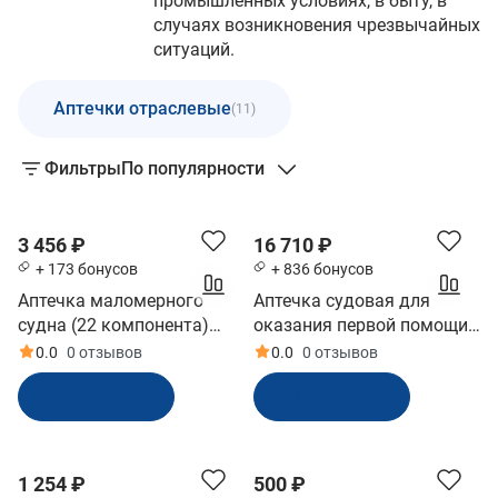
промышленных условиях, в быту, в
случаях возникновения чрезвычайных
ситуаций.
Аптечки отраслевые
(11)
Фильтры
По популярности
3 456 ₽
16 710 ₽
+ 173 бонусов
+ 836 бонусов
Аптечка маломерного
Аптечка судовая для
судна (22 компонента)
оказания первой помощи
сертификат АППОМЕД
в сумке (52 компонента)
0.0
0 отзывов
0.0
0 отзывов
(20511)
(20662)
В корзину
В корзину
1 254 ₽
500 ₽