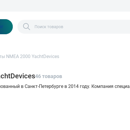
Бонусы и скидки
Контакты
Каталог
ог
ы NMEA 2000 YachtDevices
chtDevices
46 товаров
снованный в Санкт-Петербурге в 2014 году. Компания спец