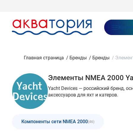
Бренды
Акции
Блог
О нас
Как заказать
Оплата
Доставка
Катал
Главная страница
/
Бренды
/
Бренды
/
Элемент
Элементы NMEA 2000 Ya
Yacht Devices — российский бренд, о
аксессуаров для яхт и катеров.
Компоненты сети NMEA 2000
(46)