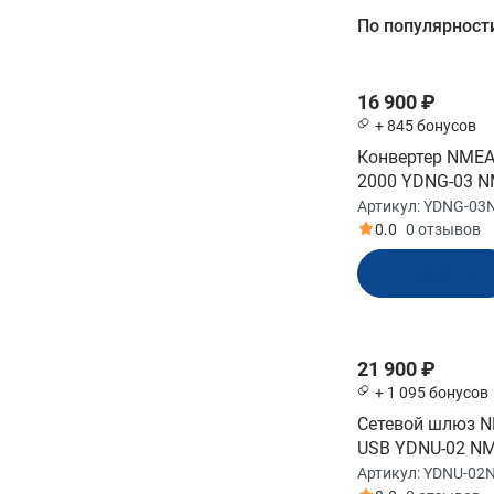
Фильтр
По популярност
РРЦ
16 900 ₽
От
До
+ 845 бонусов
Конвертер NME
2000 YDNG-03 N
Micro Male (YDN
Артикул:
YDNG-03
0.0
0 отзывов
В корзину
Бренд
YachtDevices
21 900 ₽
+ 1 095 бонусов
Модельный ряд
Сетевой шлюз N
USB YDNU-02 NM
YDAP
Mal
Артикул:
YDNU-02