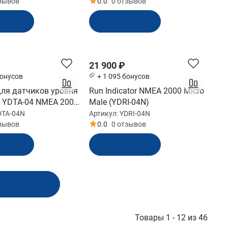
тзывов
0.0
0 отзывов
рзину
В корзину
21 900 ₽
бонусов
+ 1 095 бонусов
для датчиков уровня
Run Indicator NMEA 2000 Micro
 YDTA-04 NMEA 2000
Male (YDRI-04N)
e 4xTanks (YDTA-04N)
DTA-04N
Артикул:
YDRI-04N
тзывов
0.0
0 отзывов
рзину
В корзину
Товары 1 - 12 из 46