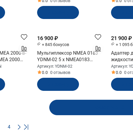
0.0
0 отзывов
0.0
0 о
В корзину
В ко
16 900 ₽
21 900 ₽
+ 845 бонусов
+ 1 095 
MEA 2000-в-
Мультиплексор NMEA 0183
Адаптер 
MEA 2000
YDNM-02 5 x NMEA0183
жидкости
G-02N)
SeaTalk (YDNM-02)
Micro Mal
N
Артикул:
YDNM-02
Артикул:
Y
0.0
0 отзывов
0.0
0 о
В корзину
В ко
Показать ещё
4