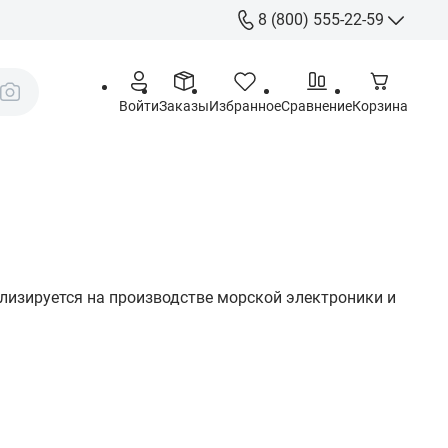
8 (800) 555-22-59
8 (800) 555-
Call-Centre
Войти
Заказы
Избранное
Сравнение
Корзина
+7 (495) 225
Склад
sales@aquatorya.
125459 Москва, 
пр-д, 23
иализируется на производстве морской электроники и