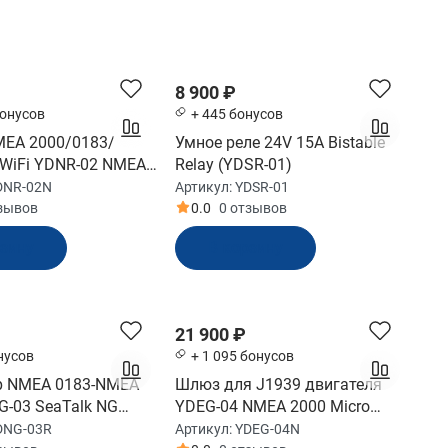
8 900 ₽
бонусов
+ 445 бонусов
MEA 2000/0183/
Умное реле 24V 15A Bistable
/WiFi YDNR-02 NMEA
Relay (YDSR-01)
o Male 2 x NMEA0183
DNR-02N
Артикул:
YDSR-01
YDNR-02N)
тзывов
0.0
0 отзывов
рзину
В корзину
21 900 ₽
нусов
+ 1 095 бонусов
р NMEA 0183-NMEA
Шлюз для J1939 двигателя
G-03 SeaTalk NG
YDEG-04 NMEA 2000 Micro
 (YDNG-03R)
Male (YDEG-04N)
DNG-03R
Артикул:
YDEG-04N