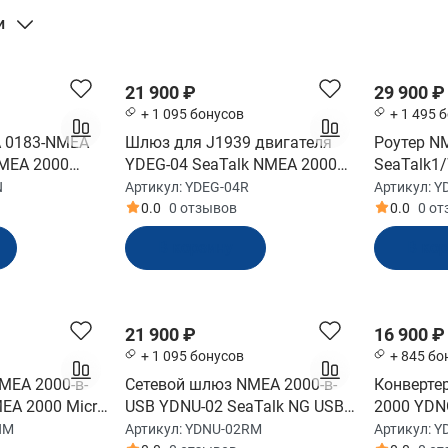
и
21 900 ₽
29 900 ₽
+ 1 095 бонусов
+ 1 495 
A 0183-NMEA
Шлюз для J1939 двигателя
Роутер N
MEA 2000
YDEG-04 SeaTalk NMEA 2000
SeaTalk1
G-03N)
NG Connector (YDEG-04R)
2000 Micr
N
Артикул:
YDEG-04R
Артикул:
Y
SeaTalk (
0.0
0 отзывов
0.0
0 о
В корзину
В ко
21 900 ₽
16 900 ₽
+ 1 095 бонусов
+ 845 бо
MEA 2000-в-
Сетевой шлюз NMEA 2000-в-
Конверте
EA 2000 Micro
USB YDNU-02 SeaTalk NG USB
2000 YDN
e USB Male (YDNU-02NM)
Male (YDNU-02RM)
Connector
NM
Артикул:
YDNU-02RM
Артикул:
Y