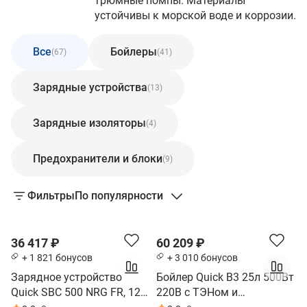
трюмные помпы. Материалы
устойчивы к морской воде и коррозии.
Все
Бойлеры
(67)
(41)
Зарядные устройства
(13)
Зарядные изоляторы
(4)
Предохранители и блоки
(9)
Фильтры
По популярности
36 417 ₽
60 209 ₽
+ 1 821 бонусов
+ 3 010 бонусов
Зарядное устройство
Бойлер Quick В3 25л 500Вт
Quick SBC 500 NRG FR, 12В,
220В с ТЭНом и