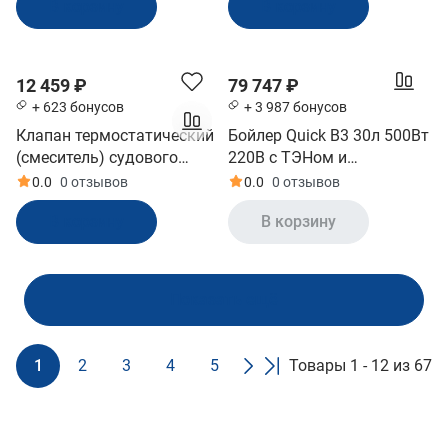
В корзину
В корзину
12 459 ₽
79 747 ₽
+ 623 бонусов
+ 3 987 бонусов
Клапан термостатический
Бойлер Quick В3 30л 500Вт
(смеситель) судового
220В с ТЭНом и
бойлера Quick (10236339)
теплообменником
0.0
0 отзывов
0.0
0 отзывов
(10243916)
В корзину
В корзину
Показать ещё
1
2
3
4
5
Товары 1 - 12 из 67