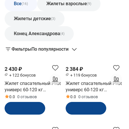
Все
Жилеты взрослые
(16)
(9)
Жилеты детские
(3)
Конец Александрова
(4)
Фильтры
По популярности
2 430 ₽
2 384 ₽
+ 122 бонусов
+ 119 бонусов
Жилет спасательный Pilot
Жилет спасательный Pilot
универс 60-120 кг
универс 60-120 кг
двухстор синий ГИМС
оранжевый ГИМС
0.0
0 отзывов
0.0
0 отзывов
(PILOTBL)
(PILOTOR)
В корзину
В корзину