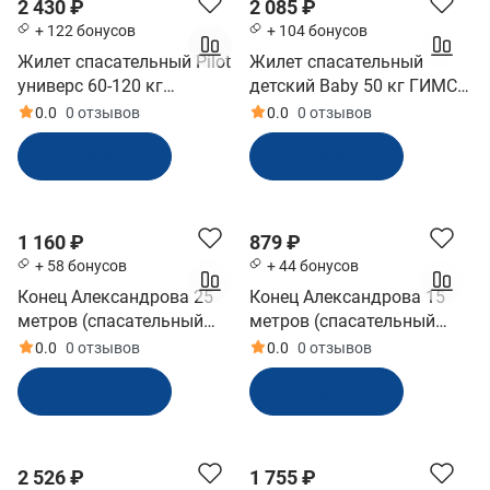
2 430 ₽
2 085 ₽
+ 122 бонусов
+ 104 бонусов
Жилет спасательный Pilot
Жилет спасательный
универс 60-120 кг
детский Baby 50 кг ГИМС
двухстор зеленый ГИМС
(BABY50)
0.0
0 отзывов
0.0
0 отзывов
(PILOTGR)
В корзину
В корзину
1 160 ₽
879 ₽
+ 58 бонусов
+ 44 бонусов
Конец Александрова 25
Конец Александрова 15
метров (спасательный
метров (спасательный
линь) (КА25М)
линь) (КА15М)
0.0
0 отзывов
0.0
0 отзывов
В корзину
В корзину
2 526 ₽
1 755 ₽