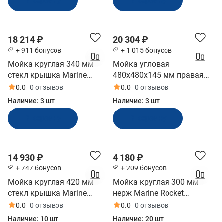
В корзину
В корзину
18 214 ₽
20 304 ₽
+ 911 бонусов
+ 1 015 бонусов
Мойка круглая 340 мм
Мойка угловая
стекл крышка Marine
480x480x145 мм правая
Rocket (MR531CSS)
стекл крышка Marine
0.0
0 отзывов
0.0
0 отзывов
Rocket (MR610RSS)
Наличие:
3 шт
Наличие:
3 шт
В корзину
В корзину
14 930 ₽
4 180 ₽
+ 747 бонусов
+ 209 бонусов
Мойка круглая 420 мм
Мойка круглая 300 мм
стекл крышка Marine
нерж Marine Rocket
Rocket (MR570SS)
(MR532ASS)
0.0
0 отзывов
0.0
0 отзывов
Наличие:
10 шт
Наличие:
20 шт