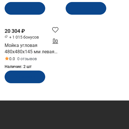
В корзину
В корзину
20 304 ₽
+ 1 015 бонусов
Мойка угловая
480x480x145 мм левая
стекл крышка Marine
0.0
0 отзывов
Rocket (MR610LSS)
Наличие:
2 шт
В корзину