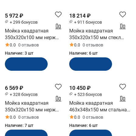
5 972 ₽
18 214 ₽
+ 299 бонусов
+ 911 бонусов
Мойка квадратная
Мойка квадратная
350x320x100 мм нерж
350x320x150 мм стекл
черная Marine Rocket
крышка Marine Rocket
0.0
0 отзывов
0.0
0 отзывов
(MR23100BSS)
(MR23150BSS)
Наличие:
3 шт
Наличие:
6 шт
В корзину
В корзину
6 569 ₽
10 450 ₽
+ 328 бонусов
+ 523 бонусов
Мойка квадратная
Мойка квадратная
350x320x150 мм нерж
463x348x150 мм стальная
черная Marine Rocket
крышка Marine Rocket
0.0
0 отзывов
0.0
0 отзывов
(MR23150SS)
(MR573BSS)
Наличие:
7 шт
Наличие:
6 шт