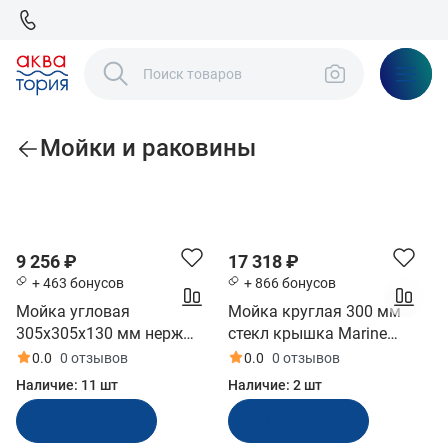
Мойки и раковины
По популярности
9 256 ₽
17 318 ₽
+ 463 бонусов
+ 866 бонусов
Мойка угловая
Мойка круглая 300 мм
305x305x130 мм нерж
стекл крышка Marine
Marine Rocket (MR596SS)
Rocket (MR532CSS)
0.0
0 отзывов
0.0
0 отзывов
Наличие:
11 шт
Наличие:
2 шт
В корзину
В корзину