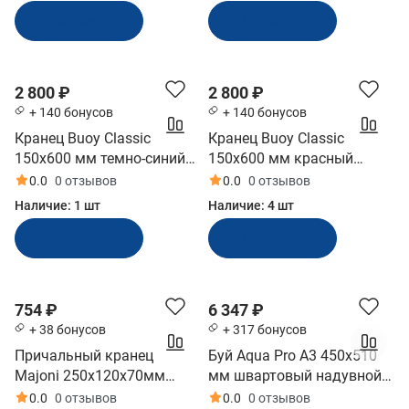
В корзину
В корзину
2 800 ₽
2 800 ₽
+ 140 бонусов
+ 140 бонусов
Кранец Buoy Classic
Кранец Buoy Classic
150x600 мм темно-синий
150x600 мм красный
(MF156014)
(MF15605)
0.0
0 отзывов
0.0
0 отзывов
Наличие:
1 шт
Наличие:
4 шт
В корзину
В корзину
754 ₽
6 347 ₽
+ 38 бонусов
+ 317 бонусов
Причальный кранец
Буй Aqua Pro A3 450x510
Majoni 250х120х70мм
мм швартовый надувной
белый (10258864)
красный (A3/R)
0.0
0 отзывов
0.0
0 отзывов