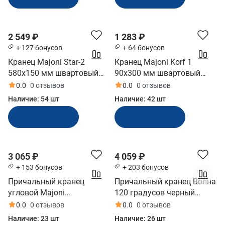
2 549 ₽
1 283 ₽
+ 127 бонусов
+ 64 бонусов
Кранец Majoni Star-2
Кранец Majoni Korf 1
580х150 мм швартовый
90х300 мм швартовый
надувной белый
надувной зеленый
0.0
0 отзывов
0.0
0 отзывов
(10005508)
(10262180)
Наличие:
54 шт
Наличие:
42 шт
В корзину
В корзину
3 065 ₽
4 059 ₽
+ 153 бонусов
+ 203 бонусов
Причальный кранец
Причальный кранец Волна
угловой Majoni
120 градусов черный
100х250х250 мм белый
800x160х140 мм (ЗОУ-120-
0.0
0 отзывов
0.0
0 отзывов
(10014766)
Ч)
Наличие:
23 шт
Наличие:
26 шт