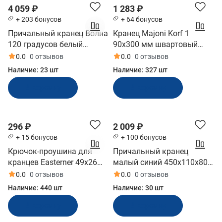
4 059 ₽
1 283 ₽
+ 203 бонусов
+ 64 бонусов
Причальный кранец Волна
Кранец Majoni Korf 1
120 градусов белый
90х300 мм швартовый
800x160х140 мм (ЗОУ-120-
надувной синий
0.0
0 отзывов
0.0
0 отзывов
Б)
(10005514)
Наличие:
23 шт
Наличие:
327 шт
В корзину
В корзину
296 ₽
2 009 ₽
+ 15 бонусов
+ 100 бонусов
Крючок-проушина для
Причальный кранец
кранцев Easterner 49х26
малый синий 450x110x80
мм нерж сталь (C11575)
мм (БП-1К-С, 10253728)
0.0
0 отзывов
0.0
0 отзывов
Наличие:
440 шт
Наличие:
30 шт
В корзину
В корзину