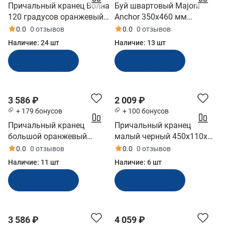
Причальный кранец Волна
Буй швартовый Majoni
120 градусов оранжевый
Anchor 350х460 мм
800x160х140 мм (ЗОУ-120-
оранжевый (10005499)
0.0
0 отзывов
0.0
0 отзывов
О)
Наличие:
24 шт
Наличие:
13 шт
В корзину
В корзину
3 586 ₽
2 009 ₽
+ 179 бонусов
+ 100 бонусов
Причальный кранец
Причальный кранец
большой оранжевый
малый черный 450x110x80
810x110x80 мм (БП-1Д-О,
мм (БП-1К-Ч, 10265510)
0.0
0 отзывов
0.0
0 отзывов
10253671)
Наличие:
11 шт
Наличие:
6 шт
В корзину
В корзину
3 586 ₽
4 059 ₽