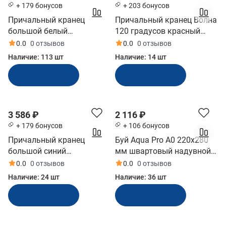
+ 179 бонусов
+ 203 бонусов
Причальный кранец
Причальный кранец Волна
большой белый
120 градусов красный
810x110x80 мм (БП-1Д-Б)
800x160х140 мм (ЗОУ-120-
0.0
0 отзывов
0.0
0 отзывов
К)
Наличие:
113 шт
Наличие:
14 шт
В корзину
В корзину
3 586 ₽
2 116 ₽
+ 179 бонусов
+ 106 бонусов
Причальный кранец
Буй Aqua Pro A0 220x280
большой синий
мм швартовый надувной
810x110x80 мм (БП-1Д-С,
красный (A0/R)
0.0
0 отзывов
0.0
0 отзывов
10251434)
Наличие:
24 шт
Наличие:
36 шт
В корзину
В корзину