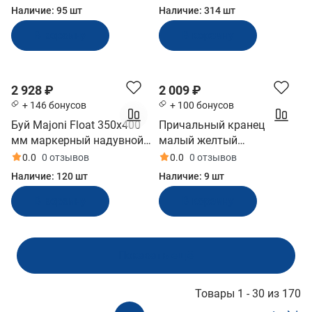
Наличие:
95 шт
Наличие:
314 шт
В корзину
В корзину
2 928 ₽
2 009 ₽
+ 146 бонусов
+ 100 бонусов
Буй Majoni Float 350х400
Причальный кранец
мм маркерный надувной
малый желтый
оранжевый (10005497)
450x110x80 мм (БП-1К-Ж,
0.0
0 отзывов
0.0
0 отзывов
10257765)
Наличие:
120 шт
Наличие:
9 шт
В корзину
В корзину
Показать ещё
Товары 1 - 30 из 170