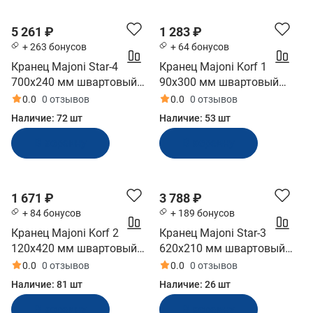
5 261 ₽
1 283 ₽
+ 263 бонусов
+ 64 бонусов
Кранец Majoni Star-4
Кранец Majoni Korf 1
700х240 мм швартовый
90х300 мм швартовый
надувной белый
надувной красный
0.0
0 отзывов
0.0
0 отзывов
(10005511)
(10262181)
Наличие:
72 шт
Наличие:
53 шт
В корзину
В корзину
1 671 ₽
3 788 ₽
+ 84 бонусов
+ 189 бонусов
Кранец Majoni Korf 2
Кранец Majoni Star-3
120х420 мм швартовый
620х210 мм швартовый
надувной черный
надувной белый
0.0
0 отзывов
0.0
0 отзывов
(10262185)
(10005509)
Наличие:
81 шт
Наличие:
26 шт
В корзину
В корзину