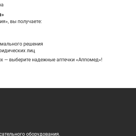
ва
я»
я», вы получаете:
имального решения
ридических лиц
их — выберите надежные аптечки «Аппомед»!
сательного оборудования.