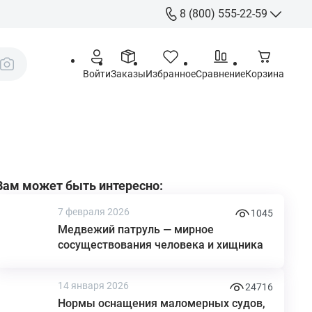
8 (800) 555-22-59
8 (800) 555-
Call-Centre
Войти
Заказы
Избранное
Сравнение
Корзина
+7 (495) 225
Склад
sales@aquatorya.
125459 Москва, 
пр-д, 23
Вам может быть интересно:
7 февраля 2026
1045
Медвежий патруль — мирное
сосуществования человека и хищника
14 января 2026
24716
Нормы оснащения маломерных судов,