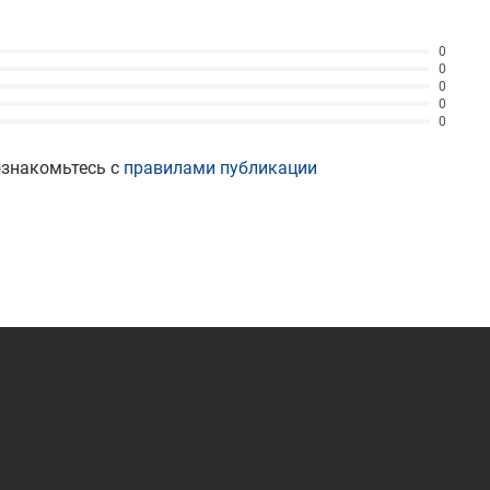
0
0
0
0
0
ознакомьтесь с
правилами публикации