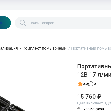
Бонусы и скидки
Контакты
Каталог
ог
нализация
/
Комплект помывочный
/
Портативный помывоч
Портативны
12В 17 л/м
0.0
0
15 760 ₽
Цена включает НДС
+ 788 бонусов