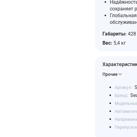
Надёжность
сохраняет 
Глобальная
обслуживан
Габариты:
428 
Вес:
5,4 кг
Характеристи
Прочие
Артикул:
Se
Бренд:
Модельный
Автоматич
Напряжение
Перепускн