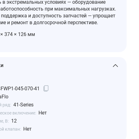
 в экстремальных условиях — оборудование
работоспособность при максимальных нагрузках.
 поддержка и доступность запчастей — упрощает
ие и ремонт в долгосрочной перспективе.
× 374 × 126 мм
ки
SFWP1-045-070-41
aFlo
41-Series
 ряд:
Нет
еское включение:
12
, В:
Нет
ой клапан: