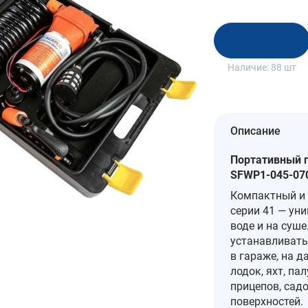
В корзину
Наличие:
88 шт
Описание
Портативный п
SFWP1-045-07
Компактный и
серии 41 — ун
воде и на суше
устанавливать
в гараже, на д
лодок, яхт, па
прицепов, садо
поверхностей.