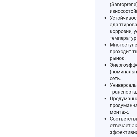
(Santopren
износостой
Устойчивос
адаптирова
коррозии, у
температур
Многоступе
проходит т
рынок.
Энергоэффе
(номинальн
сеть.
Универсаль
транспорта
Продуманна
продуманна
монтаж.
Соответств
отвечает а
эффективно