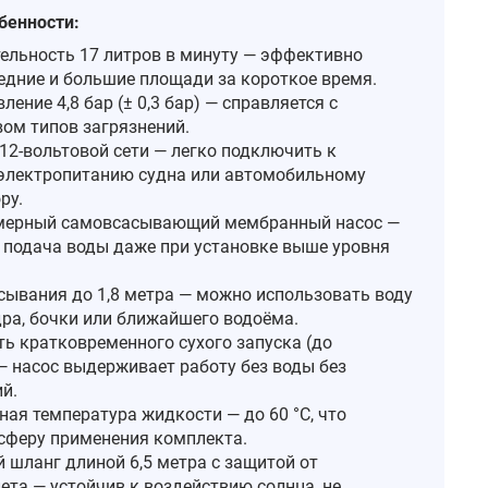
бенности:
ельность 17 литров в минуту — эффективно
едние и большие площади за короткое время.
ление 4,8 бар (± 0,3 бар) — справляется с
ом типов загрязнений.
12‑вольтовой сети — легко подключить к
электропитанию судна или автомобильному
ру.
мерный самовсасывающий мембранный насос —
 подача воды даже при установке выше уровня
сывания до 1,8 метра — можно использовать воду
дра, бочки или ближайшего водоёма.
ь кратковременного сухого запуска (до
 — насос выдерживает работу без воды без
й.
ая температура жидкости — до 60 °C, что
сферу применения комплекта.
 шланг длиной 6,5 метра с защитой от
ета — устойчив к воздействию солнца, не