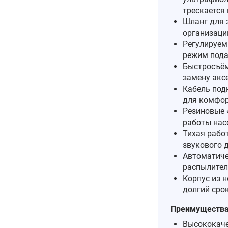
трескается 
Шланг для 
организаци
Регулируем
режим пода
Быстросъём
замену акс
Кабель под
для комфор
Резиновые 
работы нас
Тихая рабо
звукового 
Автоматиче
распылител
Корпус из 
долгий сро
Преимущества 
Высококаче