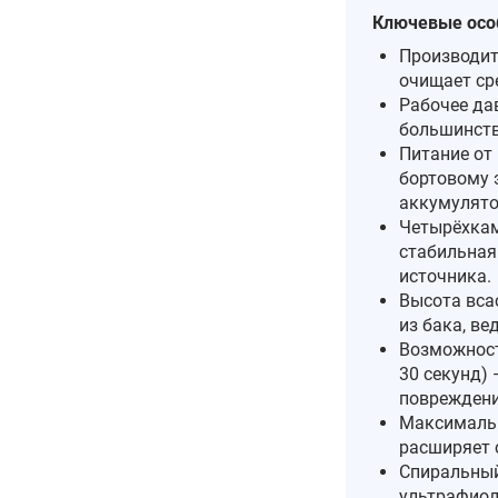
Ключевые осо
Производит
очищает ср
Рабочее дав
большинств
Питание от 
бортовому 
аккумулято
Четырёхка
стабильная
источника.
Высота вса
из бака, ве
Возможност
30 секунд)
повреждени
Максимальн
расширяет 
Спиральный
ультрафиол