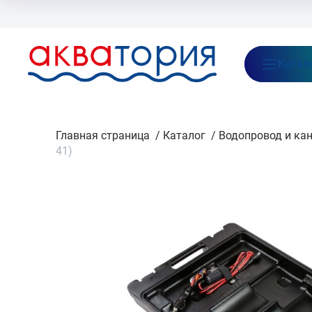
Бренды
Акции
Блог
О нас
Как заказать
Оплата
Доставка
Катал
Главная страница
/
Каталог
/
Водопровод и ка
41)