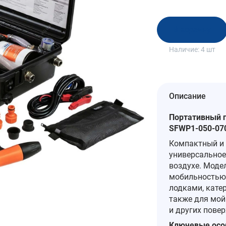
В корзину
Наличие:
4 шт
Описание
Портативный п
SFWP1-050-07
Компактный и
универсальное
воздухе. Моде
мобильностью 
лодками, кате
также для мой
и других повер
Ключевые осо