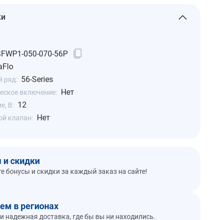
ки
SFWP1-050-070-56P
aFlo
56-Series
 ряд:
Нет
еское включение:
12
, В:
Нет
ой клапан:
 и скидки
е бонусы и скидки за каждый заказ на сайте!
ем в регионах
и надежная доставка, где бы вы ни находились.