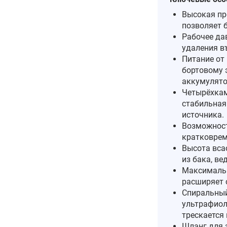
Высокая пр
позволяет 
Рабочее дав
удаления в
Питание от 
бортовому 
аккумулято
Четырёхка
стабильная
источника.
Возможност
кратковрем
Высота вса
из бака, ве
Максимальн
расширяет 
Спиральный
ультрафиол
трескается 
Шланг для 