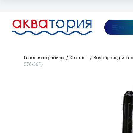
Бренды
Акции
Блог
О нас
Как заказать
Оплата
Доставка
Катал
Главная страница
/
Каталог
/
Водопровод и ка
070-56P)