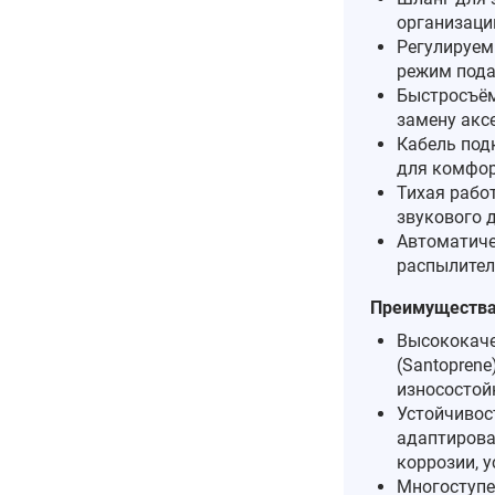
организаци
Регулируем
режим пода
Быстросъём
замену акс
Кабель под
для комфор
Тихая рабо
звукового 
Автоматиче
распылител
Преимущества 
Высококаче
(Santopren
износостой
Устойчивос
адаптирова
коррозии, у
Многоступе