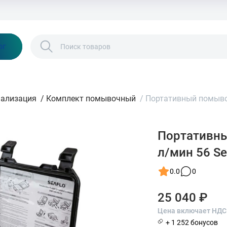
Бонусы и скидки
Контакты
Каталог
ог
нализация
/
Комплект помывочный
/
Портативный помывоч
Портативны
л/мин 56 Se
0.0
0
25 040 ₽
Цена включает НДС
+ 1 252 бонусов