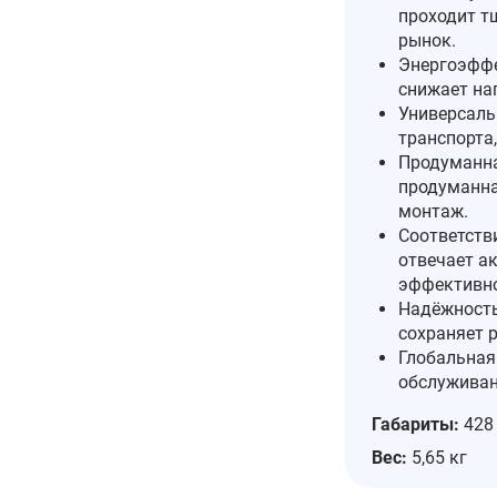
проходит т
рынок.
Энергоэффе
снижает наг
Универсаль
транспорта
Продуманна
продуманна
монтаж.
Соответств
отвечает а
эффективно
Надёжность
сохраняет 
Глобальная
обслуживан
Габариты:
428 
Вес:
5,65 кг