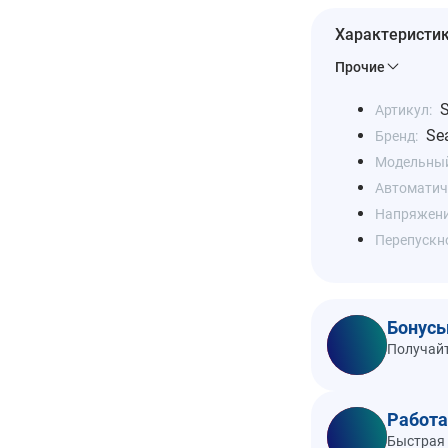
Характеристи
Прочие
Артикул:
Se
Бренд:
Модельный
Автоматич
Напряжение
Перепускн
Бонусы
Получайт
Работа
Быстрая 