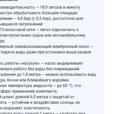
оизводительность — 18,9 литров в минуту
быстро обрабатывать большие площади.
ление — 4,8 бар (± 0,3 бар), достаточно для
ъевшихся загрязнений.
12‑вольтовой сети — легко подключить к
электропитанию судна или автомобильному
ру.
мерный самовсасывающий мембранный насос —
 подача воды даже при установке выше уровня
ь работы «насухую» — насос выдерживает
енную работу без воды без повреждений.
сывания до 1,8 метра — можно использовать воду
дра, бочки или ближайшего водоёма.
ая температура жидкости — до 60 °C, что
сферу применения комплекта.
 шланг длиной 6,5 метра с защитой от
ета — устойчив к воздействию солнца, не
и сохраняет эластичность.
забора воды длиной 2 метра — удобство при