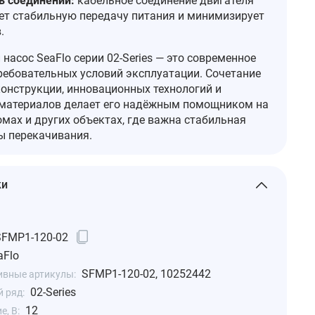
 соединений:
кабельное соединение двигателя
ет стабильную передачу питания и минимизирует
.
асос SeaFlo серии 02‑Series — это современное
ребовательных условий эксплуатации. Сочетание
онструкции, инновационных технологий и
материалов делает его надёжным помощником на
омах и других объектах, где важна стабильная
ы перекачивания.
ки
SFMP1-120-02
aFlo
SFMP1-120-02, 10252442
ивные артикулы:
02-Series
 ряд:
12
, В: