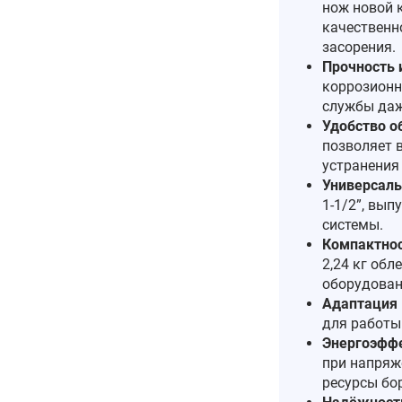
нож новой 
качественн
засорения.
Прочность 
коррозионн
службы даж
Удобство о
позволяет 
устранения
Универсаль
1‑1/2”, вы
системы.
Компактнос
2,24 кг обл
оборудован
Адаптация 
для работы
Энергоэффе
при напряж
ресурсы бор