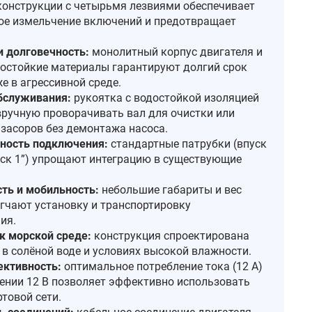
конструкции с четырьмя лезвиями обеспечивает
ое измельчение включений и предотвращает
и долговечность:
монолитный корпус двигателя и
остойкие материалы гарантируют долгий срок
е в агрессивной среде.
бслуживания:
рукоятка с водостойкой изоляцией
вручную проворачивать вал для очистки или
 засоров без демонтажа насоса.
ность подключения:
стандартные патрубки (впуск
пуск 1”) упрощают интеграцию в существующие
ть и мобильность:
небольшие габариты и вес
егчают установку и транспортировку
ия.
к морской среде:
конструкция спроектирована
 в солёной воде и условиях высокой влажности.
ктивность:
оптимальное потребление тока (12 А)
ении 12 В позволяет эффективно использовать
товой сети.