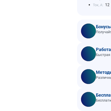
12
Ток, А:
Бонусы
Получайт
Работа
Быстрая 
Метод
Различны
Беспла
Бесплатн