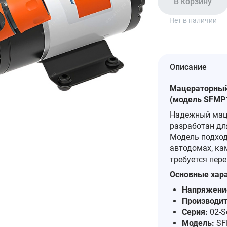
В корзину
Нет в наличии
Описание
Мацераторный н
(модель SFMP1
Надежный маце
разработан дл
Модель подход
автодомах, ка
требуется пер
Основные хара
Напряжение
Производит
Серия:
02‑Se
Модель:
SF