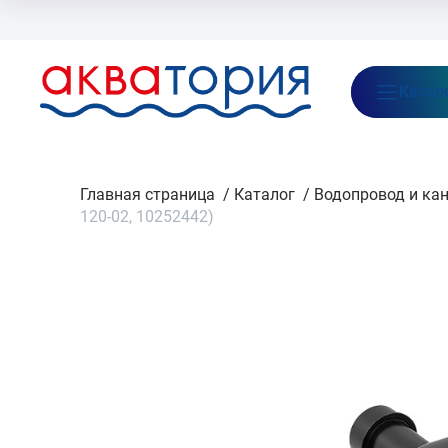
Бренды
Акции
Блог
О нас
Как заказать
Оплата
Доставка
Катал
Главная страница
/
Каталог
/
Водопровод и ка
120-02, 10252442)