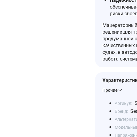
Надёжность
обеспечива
риски сбоев
Мацераторный н
решение для т
продуманной к
качественных 
судах, в автод
работа систем
Характеристи
Прочие
Артикул:
Se
Бренд:
Альтернат
Модельный
Напряжение