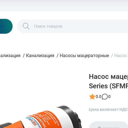
Бонусы и скидки
Контакты
Каталог
ог
нализация
/
Канализация
/
Насосы мацераторные
/
Насос
Насос маце
Series (SFM
0.0
0
Цена включает НДС