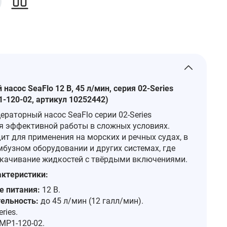
асос SeaFlo 12 В, 45 л/мин, серия 02‑Series
‑120‑02, артикул 10252442)
раторный насос SeaFlo серии 02‑Series
я эффективной работы в сложных условиях.
ит для применения на морских и речных судах, в
мбузном оборудовании и других системах, где
екачивание жидкостей с твёрдыми включениями.
ктеристики:
 питания:
12 В.
ельность:
до 45 л/мин (12 галл/мин).
ries.
MP1‑120‑02.