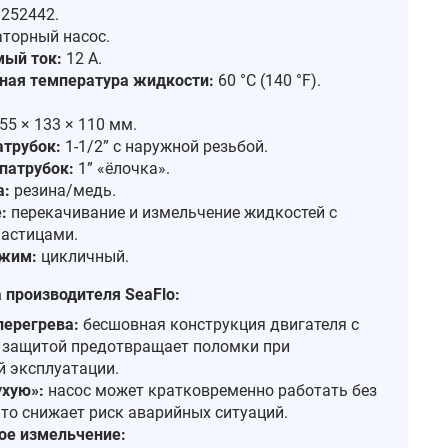
252442.
торный насос.
ый ток:
12 А.
ая температура жидкости:
60 °C (140 °F).
.
55 × 133 × 110 мм.
атрубок:
1‑1/2” с наружной резьбой.
патрубок:
1” «ёлочка».
а:
резина/медь.
:
перекачивание и измельчение жидкостей с
астицами.
ежим:
цикличный.
производителя SeaFlo:
перегрева:
бесшовная конструкция двигателя с
 защитой предотвращает поломки при
й эксплуатации.
ухую»:
насос может кратковременно работать без
что снижает риск аварийных ситуаций.
ое измельчение: