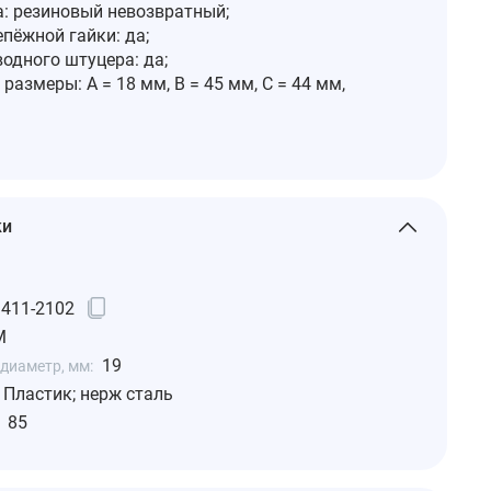
а: резиновый невозвратный;
пёжной гайки: да;
одного штуцера: да;
размеры: A = 18 мм, B = 45 мм, C = 44 мм,
ки
3411-2102
M
19
диаметр, мм:
Пластик; нерж сталь
85