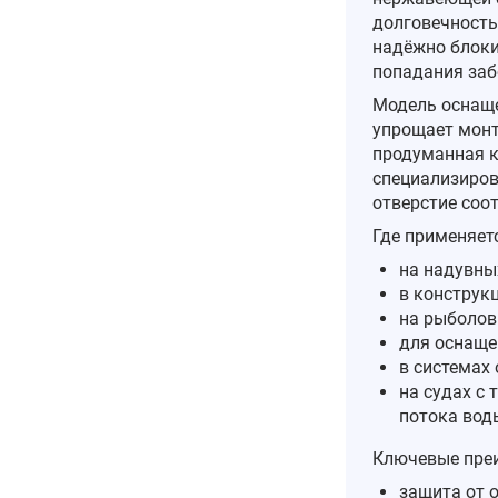
долговечность
надёжно блоки
попадания заб
Модель оснаще
упрощает монт
продуманная к
специализиров
отверстие соо
Где применяетс
на надувны
в конструк
на рыболов
для оснаще
в системах
на судах с
потока вод
Ключевые пре
защита от 