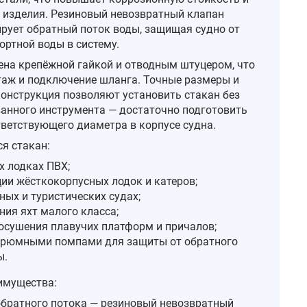
 изделия. Резиновый невозвратный клапан
рует обратный поток воды, защищая судно от
ортной воды в систему.
на крепёжной гайкой и отводным штуцером, что
аж и подключение шланга. Точные размеры и
онструкция позволяют установить стакан без
анного инструмента — достаточно подготовить
тветствующего диаметра в корпусе судна.
я стакан:
х лодках ПВХ;
ции жёсткокорпусных лодок и катеров;
ных и туристических судах;
ния яхт малого класса;
 осушения плавучих платформ и причалов;
 трюмными помпами для защиты от обратного
ы.
имущества:
обратного потока — резиновый невозвратный