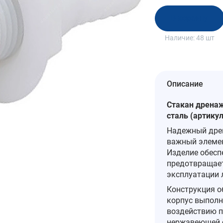
В корзину
Наличие:
48 шт
Описание
Стакан дренажн
сталь (артикул
Надежный дре
важный элемен
Изделие обесп
предотвращает
эксплуатации 
Конструкция о
корпус выполне
воздействию пр
нержавеющей с