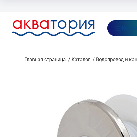
Бренды
Акции
Блог
О нас
Как заказать
Оплата
Доставка
Катал
Главная страница
/
Каталог
/
Водопровод и ка