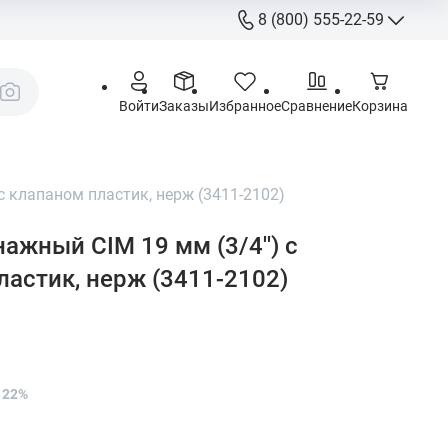
8 (800) 555-22-59
8 (800) 555-
Call-Centre
Войти
Заказы
Избранное
Сравнение
Корзина
+7 (495) 225
Склад
sales@aquatorya.
с клапаном пластик, нерж (3411-2102)
125459 Москва, 
ажный CIM 19 мм (3/4'') с
пр-д, 23
ластик, нерж (3411-2102)
 22%