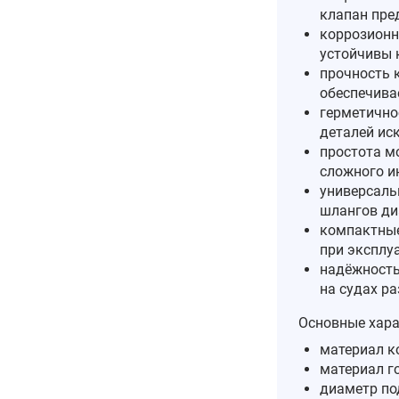
клапан пре
коррозионн
устойчивы 
прочность 
обеспечива
герметично
деталей ис
простота м
сложного и
универсаль
шлангов ди
компактные
при эксплу
надёжность
на судах ра
Основные хара
материал ко
материал г
диаметр под