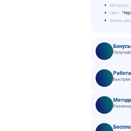
Материал:
Чер
Цвет:
Длина, мм:
Бонусы
Получайт
Работа
Быстрая 
Метод
Различны
Беспла