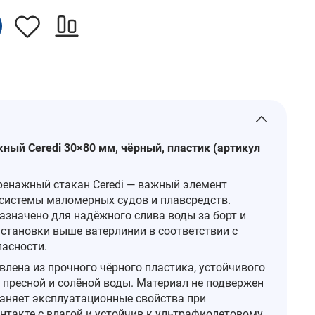
ный Ceredi 30×80 мм, чёрный, пластик (артикул
енажный стакан Ceredi — важный элемент
системы маломерных судов и плавсредств.
азначено для надёжного слива воды за борт и
установки выше ватерлинии в соответствии с
асности.
влена из прочного чёрного пластика, устойчивого
 пресной и солёной воды. Материал не подвержен
раняет эксплуатационные свойства при
нтакте с влагой и устойчив к ультрафиолетовому