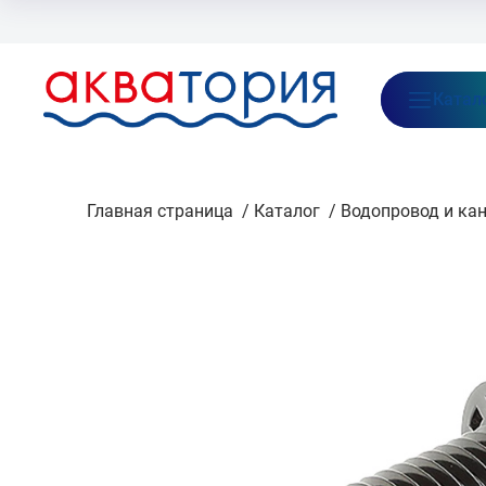
Бренды
Акции
Блог
О нас
Как заказать
Оплата
Доставка
Катал
Главная страница
/
Каталог
/
Водопровод и ка