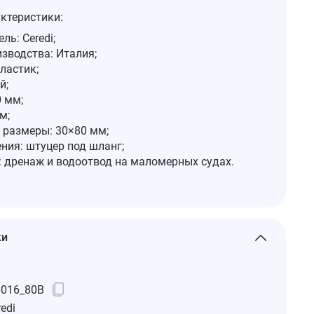
ктеристики:
ль: Ceredi;
зводства: Италия;
ластик;
й;
0 мм;
м;
 размеры: 30×80 мм;
ния: штуцер под шланг;
: дренаж и водоотвод на маломерных судах.
ки
6016_80B
edi