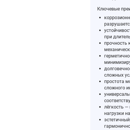
Ключевые пре
коррозионн
разрушаетс
устойчивос
при длител
прочность 
механическ
герметично
минимизиру
долговечно
сложных ус
простота м
сложного и
универсаль
соответств
лёгкость —
нагрузки н
эстетичный
гармонично