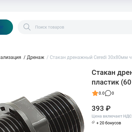
Бонусы и скидки
Контакты
Каталог
ог
нализация
/
Дренаж
/
Стакан дренажный Ceredi 30х80мм ч
Стакан дре
пластик (6
0.0
0
393 ₽
Цена включает НДС
+ 20 бонусов