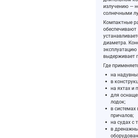
излучению — н
солнечными л
Компактные ра
обеспечивают 
устанавливает
диаметра. Кон
эксплуатацию 
выдерживает п
Где применяетс
на надувны
в конструк
на яхтах и 
для оснаще
лодок;
в системах
причалов;
на судах с
в дренажны
оборудован