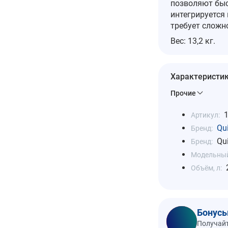
позволяют быс
интегрируется
требует сложн
Вес: 13,2 кг.
Характеристи
Прочие
Артикул:
Qu
Бренд:
Qu
Бренд:
Модельный
Объём, л:
Бонусы
Получайт