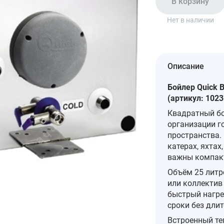
В корзину
Нет в наличии
Описание
Бойлер Quick B
(артикул: 102
Квадратный бо
организации г
пространства.
катерах, яхтах
важны компакт
Объём 25 литр
или коллектив
быстрый нагрев
сроки без дли
Встроенный те