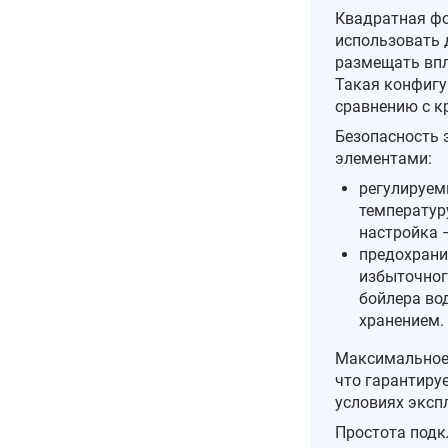
Квадратная фо
использовать 
размещать впло
Такая конфигу
сравнению с к
Безопасность 
элементами:
регулируем
температур
настройка 
предохрани
избыточног
бойлера во
хранением.
Максимальное 
что гарантиру
условиях эксп
Простота подк