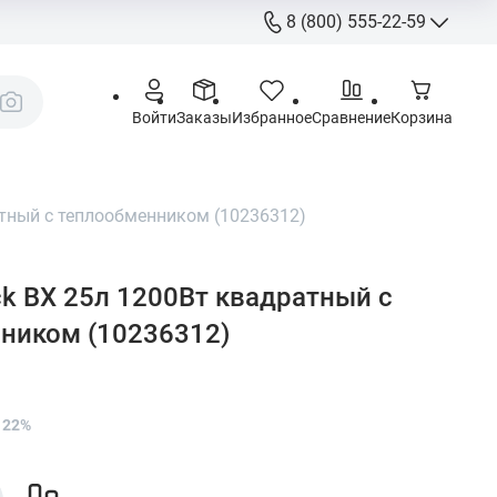
8 (800) 555-22-59
8 (800) 555-
Call-Centre
Войти
Заказы
Избранное
Сравнение
Корзина
+7 (495) 225
Склад
sales@aquatorya.
атный с теплообменником (10236312)
125459 Москва, 
пр-д, 23
ck BX 25л 1200Вт квадратный с
ником (10236312)
 22%