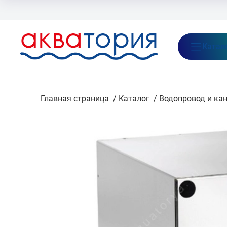
Бренды
Акции
Блог
О нас
Как заказать
Оплата
Доставка
Катал
Главная страница
/
Каталог
/
Водопровод и ка