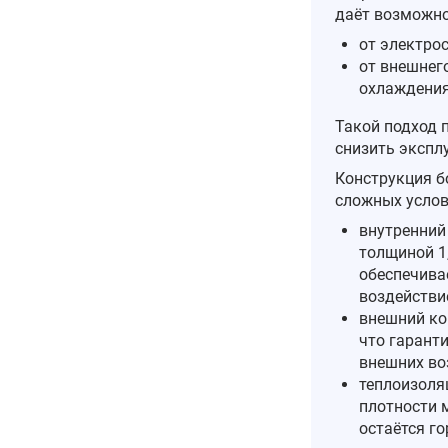
даёт возможно
от электрос
от внешнег
охлаждения
Такой подход 
снизить экспл
Конструкция б
сложных услов
внутренний
толщиной 1,
обеспечивае
воздействи
внешний ко
что гарант
внешних во
теплоизоля
плотности 
остаётся го