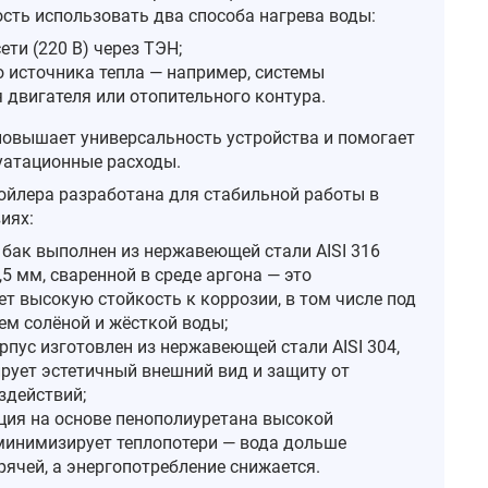
сть использовать два способа нагрева воды:
ети (220 В) через ТЭН;
о источника тепла — например, системы
 двигателя или отопительного контура.
повышает универсальность устройства и помогает
уатационные расходы.
ойлера разработана для стабильной работы в
иях:
 бак выполнен из нержавеющей стали AISI 316
5 мм, сваренной в среде аргона — это
т высокую стойкость к коррозии, в том числе под
ем солёной и жёсткой воды;
рпус изготовлен из нержавеющей стали AISI 304,
ирует эстетичный внешний вид и защиту от
здействий;
ция на основе пенополиуретана высокой
минимизирует теплопотери — вода дольше
рячей, а энергопотребление снижается.