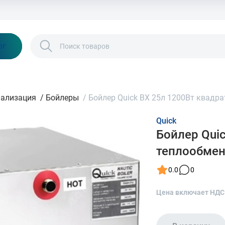
Бонусы и скидки
Контакты
Каталог
ог
нализация
/
Бойлеры
/
Бойлер Quick BX 25л 1200Вт квадр
Quick
Бойлер Qui
теплообмен
0.0
0
Цена включает НДС