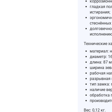
коррозионна
гладкая по
истирания;
эргономичн
стеснённых 
долговечно
исполнению
Технические х
материал: 
диаметр: 1
длина: 87 м
ширина зева
рабочая наг
разрывная н
тип замка:
наличие вер
обработка 
производите
Вес: 0,12 кг.