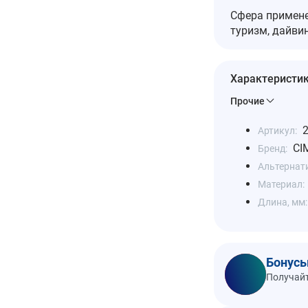
Сфера примене
туризм, дайви
Характеристи
Прочие
Артикул:
CI
Бренд:
Альтернат
Материал:
Длина, мм:
Бонусы
Получайт