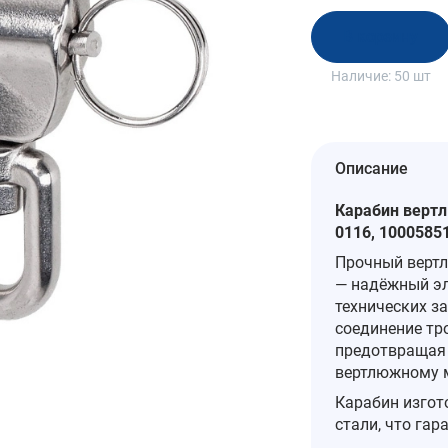
В корзину
Наличие:
50 шт
Описание
Карабин вертл
0116, 1000585
Прочный вертл
— надёжный эл
технических з
соединение тро
предотвращая 
вертлюжному 
Карабин изгот
стали, что гар