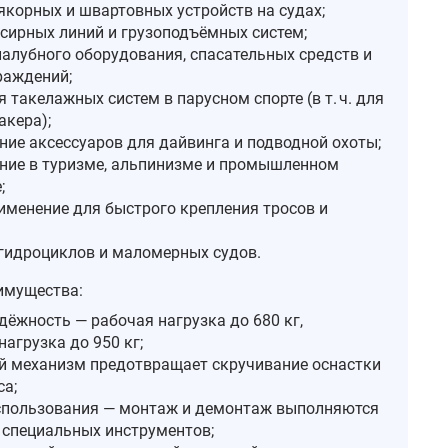
якорных и швартовных устройств на судах;
сирных линий и грузоподъёмных систем;
палубного оборудования, спасательных средств и
раждений;
 такелажных систем в парусном спорте (в т. ч. для
акера);
ние аксессуаров для дайвинга и подводной охоты;
ние в туризме, альпинизме и промышленном
;
именение для быстрого крепления тросов и
гидроциклов и маломерных судов.
имущества:
дёжность — рабочая нагрузка до 680 кг,
агрузка до 950 кг;
 механизм предотвращает скручивание оснастки
са;
спользования — монтаж и демонтаж выполняются
з специальных инструментов;