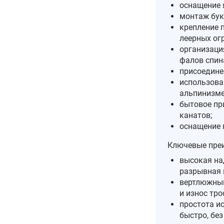
оснащение 
монтаж бук
крепление 
леерных ог
организация
фалов спин
присоедине
использова
альпинизме
бытовое пр
канатов;
оснащение 
Ключевые пре
высокая на
разрывная н
вертлюжный
и износ тро
простота и
быстро, бе