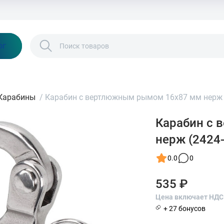
Бонусы и скидки
Контакты
Каталог
ог
Карабины
/
Карабин с вертлюжным рымом 16x87 мм нерж (
Карабин с
нерж (2424
0.0
0
535 ₽
Цена включает НДС
+ 27 бонусов