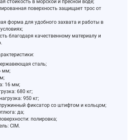
я стойкость в морской и пресной воде;
лированная поверхность защищает трос от
ая форма для удобного захвата и работы в
условиях;
сть благодаря качественному материалу и
.
арактеристики:
нержавеющая сталь;
6 мм;
м;
: 16 мм;
рузка: 680 кг;
агрузка: 950 кг;
 пружинный фиксатор со штифтом и кольцом;
тлюга: да;
поверхности: полировка;
ль: CIM.