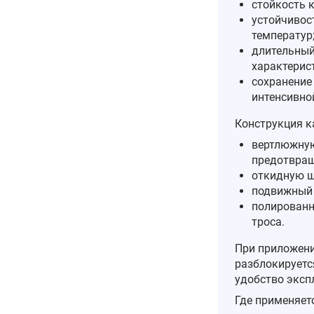
стойкость к
устойчивос
температур
длительный
характерис
сохранение
интенсивно
Конструкция к
вертлюжную
предотвращ
откидную ш
подвижный 
полированн
троса.
При приложени
разблокируетс
удобство эксп
Где применяет