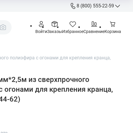
8 (800) 555-22-59
8 (800) 555-
Call-Centre
Войти
Заказы
Избранное
Сравнение
Корзина
+7 (495) 225
Склад
sales@aquatorya.
ного полиэфира с огонами для крепления кранца,
125459 Москва, 
пр-д, 23
мм*2,5м из сверхпрочного
с огонами для крепления кранца,
44-62)