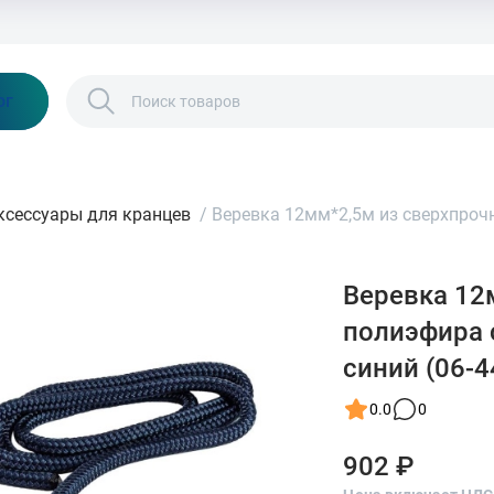
Бонусы и скидки
Контакты
Каталог
ог
ксессуары для кранцев
/
Веревка 12мм*2,5м из сверхпроч
Веревка 12
полиэфира 
синий (06-4
0.0
0
902 ₽