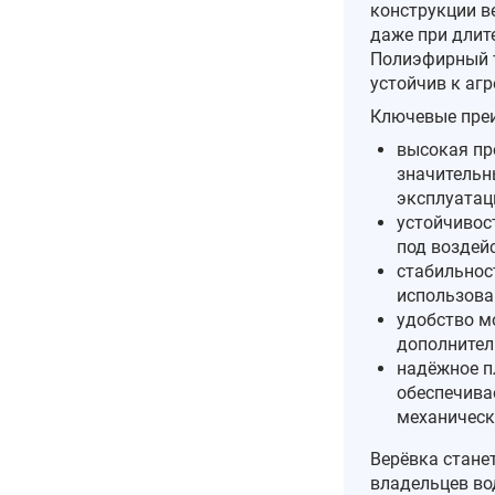
конструкции в
даже при длит
Полиэфирный т
устойчив к аг
Ключевые пре
высокая пр
значительн
эксплуатац
устойчивос
под воздей
стабильнос
использован
удобство м
дополнител
надёжное п
обеспечива
механическ
Верёвка стане
владельцев во