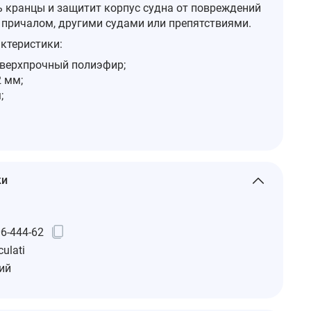
 кранцы и защитит корпус судна от повреждений
с причалом, другими судами или препятствиями.
ктеристики:
сверхпрочный полиэфир;
2 мм;
;
ки
6-444-62
ulati
ий