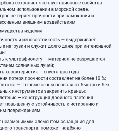
ерёвка сохраняет эксплуатационные свойства
ельном использовании в морской среде.
рос не теряет прочности при намокании и
рессивным внешним воздействиям.
имущества изделия:
очность и износостойкость — выдерживает
ые нагрузки и служит долго даже при интенсивной
ии;
ть к ультрафиолету — материал не разрушается
ствием солнечных лучей;
ть характеристик — спустя два года
ия потеря прочности составляет не более 10 %;
онтажа — готовые огоны позволяют быстро и без
ьных инструментов закрепить кранцы;
летение — конструкция двойного плетения
ет повышенную устойчивость к истиранию и
им повреждениям.
т незаменимым элементом оснащения для
дного транспорта: поможет надёжно