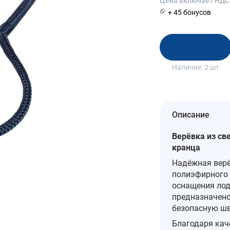
Цена включает НДС
+ 45 бонусов
В корзину
Наличие:
2 шт
Описание
Верёвка из св
кранца
Надёжная верё
полиэфирного 
оснащения лодо
предназначено
безопасную шв
Благодаря кач