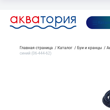
Бренды
Акции
Блог
О нас
Как заказать
Оплата
Доставка
Катал
Главная страница
/
Каталог
/
Буи и кранцы
/
А
синий (06-444-62)