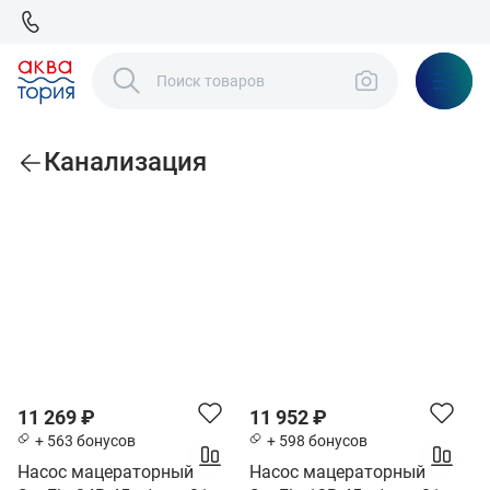
Канализация
По популярности
Н
П
У
а
о
н
с
д
и
11 269 ₽
11 952 ₽
о
в
т
+ 563 бонусов
+ 598 бонусов
с
о
а
Насос мацераторный
Насос мацераторный
ы
д
з