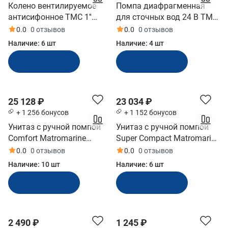
Колено вентилируемое
Помпа диафрагменная
антисифонное TMC 1''
для сточных вод 24 В TMC
нерж сталь (10247870)
(0620921_24)
0.0
0 отзывов
0.0
0 отзывов
Наличие:
6 шт
Наличие:
4 шт
В корзину
В корзину
25 128 ₽
23 034 ₽
+ 1 256 бонусов
+ 1 152 бонусов
Унитаз с ручной помпой
Унитаз с ручной помпой
Comfort Matromarine
Super Compact Matromarine
(6600200800)
(6800200700)
0.0
0 отзывов
0.0
0 отзывов
Наличие:
10 шт
Наличие:
6 шт
В корзину
В корзину
2 490 ₽
1 245 ₽