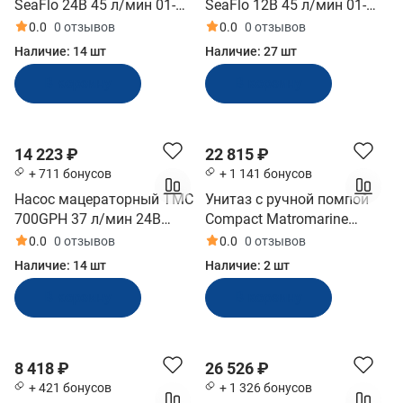
SeaFlo 24В 45 л/мин 01-
SeaFlo 12В 45 л/мин 01-
м
к
ы
Series (SFMP2-120-01)
Series (SFMP1-120-01)
а
а
0.0
0 отзывов
0.0
0 отзывов
ц
Наличие:
14 шт
Наличие:
27 шт
е
В корзину
В корзину
р
а
т
о
14 223 ₽
22 815 ₽
р
+ 711 бонусов
+ 1 141 бонусов
н
Насос мацераторный TMC
Унитаз с ручной помпой
ы
700GPH 37 л/мин 24В
Compact Matromarine
е
(06205_24, 10017154)
(6600200700)
0.0
0 отзывов
0.0
0 отзывов
Наличие:
14 шт
Наличие:
2 шт
В корзину
В корзину
8 418 ₽
26 526 ₽
+ 421 бонусов
+ 1 326 бонусов