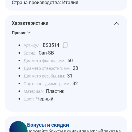
Страна производства: Италия.
Характеристики
Прочие
BS3514
Артикул:
Can-SB
Бренд:
60
Диаметр фланца, мм:
28
Диаметр отверстия, мм:
31
Диаметр резьбы, мм:
32
Под шланг диаметр, мм:
Пластик
Материал:
Черный
Цвет:
Бонусы и скидки
Получайте бонусы и скидки за каждый заказ на