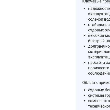
Ключевые пре
надёжность
эксплуатац
солёной во
стабильная
судовых эл
высокая мо
быстрый на
долговечно
материалов
эксплуатац
простота з
произвести
соблюдении
Область приме
судовые бой
системы го
замена шта
техническо