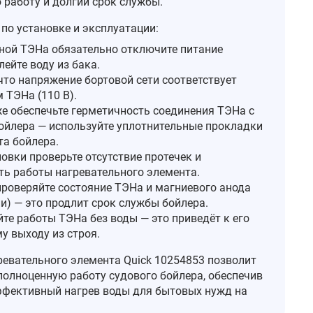
 работу и долгий срок службы.
по установке и эксплуатации:
ной ТЭНа обязательно отключите питание
лейте воду из бака.
что напряжение бортовой сети соответствует
 ТЭНа (110 В).
е обеспечьте герметичность соединения ТЭНа с
ойлера — используйте уплотнительные прокладки
та бойлера.
овки проверьте отсутствие протечек и
ть работы нагревательного элемента.
проверяйте состояние ТЭНа и магниевого анода
и) — это продлит срок службы бойлера.
те работы ТЭНа без воды — это приведёт к его
у выходу из строя.
ревательного элемента Quick 10254853 позволит
полноценную работу судового бойлера, обеспечив
фективный нагрев воды для бытовых нужд на