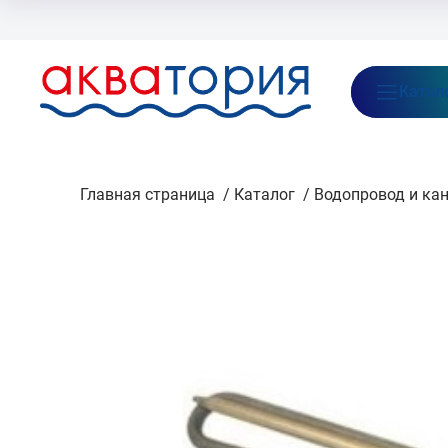
Бренды
Акции
Блог
О нас
Как заказать
Оплата
Доставка
Катал
Главная страница
/
Каталог
/
Водопровод и ка