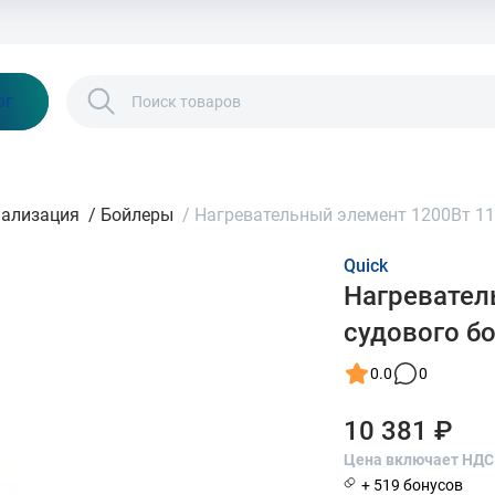
Бонусы и скидки
Контакты
Каталог
ог
нализация
/
Бойлеры
/
Нагревательный элемент 1200Вт 110
Quick
Нагревател
судового бо
0.0
0
10 381 ₽
Цена включает НДС
+ 519 бонусов