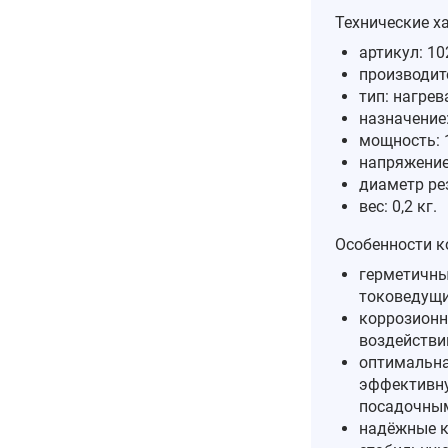
Технические х
артикул: 10
производите
тип: нагрев
назначение:
мощность: 1
напряжение 
диаметр рез
вес: 0,2 кг.
Особенности к
герметичны
токоведущи
коррозионн
воздействи
оптимальна
эффективну
посадочным
надёжные к