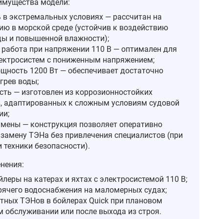
имущества модели:
 в экстремальных условиях — рассчитан на
ию в морской среде (устойчив к воздействию
ды и повышенной влажности);
 работа при напряжении 110 В — оптимален для
ектросистем с пониженным напряжением;
щность 1200 Вт — обеспечивает достаточно
грев воды;
сть — изготовлен из коррозионностойких
, адаптированных к сложным условиям судовой
ии;
амены — конструкция позволяет оперативно
 замену ТЭНа без привлечения специалистов (при
 техники безопасности).
нения:
леры на катерах и яхтах с электросистемой 110 В;
рячего водоснабжения на маломерных судах;
тных ТЭНов в бойлерах Quick при плановом
м обслуживании или после выхода из строя.