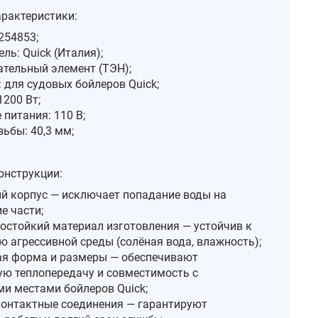
арактеристики:
254853;
ль: Quick (Италия);
ательный элемент (ТЭН);
 для судовых бойлеров Quick;
200 Вт;
питания: 110 В;
ьбы: 40,3 мм;
онструкции:
й корпус — исключает попадание воды на
е части;
остойкий материал изготовления — устойчив к
ю агрессивной среды (солёная вода, влажность);
я форма и размеры — обеспечивают
ю теплопередачу и совместимость с
и местами бойлеров Quick;
онтактные соединения — гарантируют