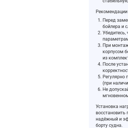
стабильную
Рекомендации 
Перед заме
бойлера и с
Убедитесь, 
параметрам
При монтаж
корпусом б
из комплек
После устан
корректнос
Регулярно 
(при наличи
Не допускай
мгновенном
Установка наг
восстановить 
надёжный и эф
борту судна.